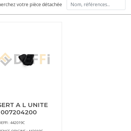
erchez votre pièce détachée
SERT A L UNITE
 007204200
DEFFI : 442019C