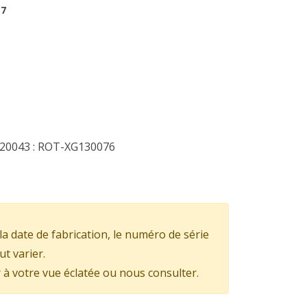
37
120043 : ROT-XG130076
la date de fabrication, le numéro de série
ut varier.
 à votre vue éclatée ou nous consulter.