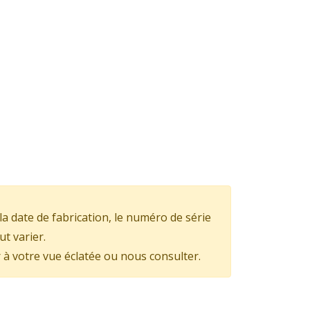
la date de fabrication, le numéro de série
ut varier.
 à votre vue éclatée ou nous consulter.